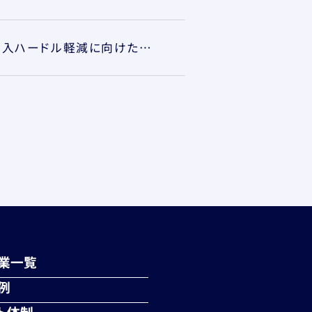
ペイロールのオンデマンドペイサービス「e-pay sugumo」企業の導入ハードル軽減に向けた機能強化を実施
業一覧
例
ト体制