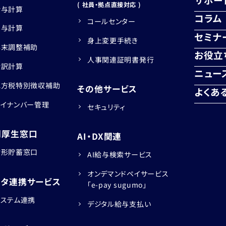
( 社員・拠点直接対応 )
給与計算
コラム
コールセンター
賞与計算
セミナ
身上変更手続き
年末調整補助
お役立
人事関連証明書発行
仕訳計算
ニュー
地方税特別徴収補助
その他サービス
よくあ
マイナンバー管理
セキュリティ
利厚生窓口
AI・DX関連
財形貯蓄窓口
AI給与検索サービス
オンデマンドペイサービス
ータ連携サービス
「e-pay sugumo」
システム連携
デジタル給与支払い