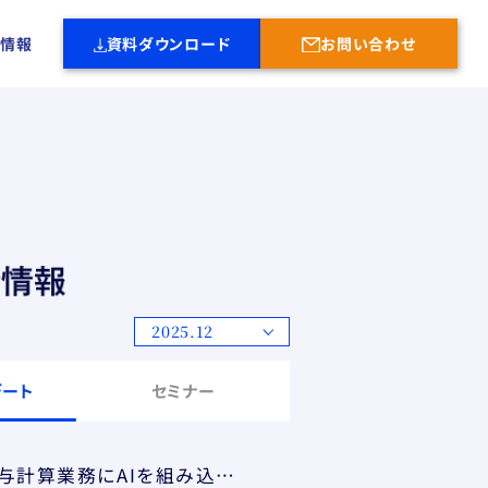
社情報
資料ダウンロード
お問い合わせ
2025.12
デート
セミナー
ペイロールの給与計算アウトソーシングサービス「HR BPaaS」に給与計算業務にAIを組み込んだ計算ロジック構築機能「AI-Calcu」および給与計算結果検証機能「AI-Check」をリリース