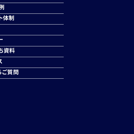
例
ト体制
ー
ち資料
ス
るご質問