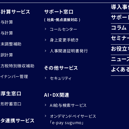
導入事
与計算サービス
サポート窓口
サポー
( 社員・拠点直接対応 )
給与計算
コラム
コールセンター
賞与計算
セミナ
身上変更手続き
年末調整補助
お役立
人事関連証明書発行
仕訳計算
ニュー
地方税特別徴収補助
その他サービス
よくあ
マイナンバー管理
セキュリティ
利厚生窓口
AI・DX関連
財形貯蓄窓口
AI給与検索サービス
オンデマンドペイサービス
ータ連携サービス
「e-pay sugumo」