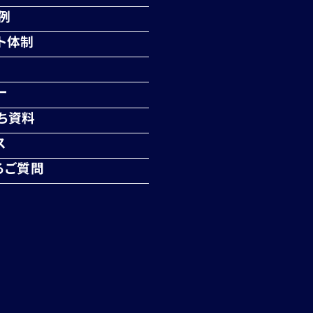
例
ト体制
ー
ち資料
ス
るご質問