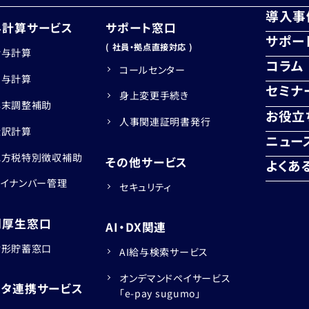
導入事
与計算サービス
サポート窓口
サポー
( 社員・拠点直接対応 )
給与計算
コラム
コールセンター
賞与計算
セミナ
身上変更手続き
年末調整補助
お役立
人事関連証明書発行
仕訳計算
ニュー
地方税特別徴収補助
その他サービス
よくあ
マイナンバー管理
セキュリティ
利厚生窓口
AI・DX関連
財形貯蓄窓口
AI給与検索サービス
オンデマンドペイサービス
ータ連携サービス
「e-pay sugumo」