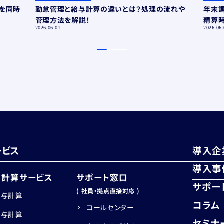
ムを同時
勤怠管理と給与計算の違いとは？処理の流れや
年末
管理方法を解説！
精算
2026.06.01
2026.06.
ービス
導入企
導入事
与計算サービス
サポート窓口
サポー
( 社員・拠点直接対応 )
給与計算
コラム
コールセンター
賞与計算
セミナ