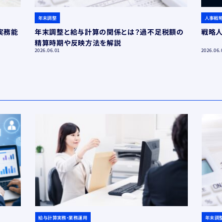
年末調整
人事戦
実務能
年末調整と給与計算の関係とは？過不足税額の
戦略人
精算時期や反映方法を解説
2026.06.01
2026.06.
給与計算実務・業務運用
年末調