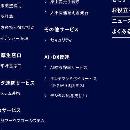
身上変更手続き
年末調整補助
お役立
人事関連証明書発行
仕訳計算
ニュー
地方税特別徴収補助
その他サービス
よくあ
マイナンバー管理
セキュリティ
利厚生窓口
AI・DX関連
財形貯蓄窓口
AI給与検索サービス
オンデマンドペイサービス
ータ連携サービス
「e-pay sugumo」
システム連携
デジタル給与支払い
bサービス
申請ワークフローシステム