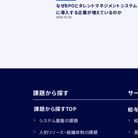
関係とは？過不足税額の
なぜBPOとタレントマネジメントシステ
解説
に導入する企業が増えているのか
2026.02.02
課題から探す
サ
課題から探すTOP
給
システム基盤の課題
人的リソース・組織体制の課題