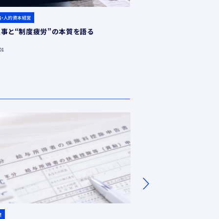
略・人的資本経営
事と“制度疲労”の本質を語る
01
整
人事労務DX