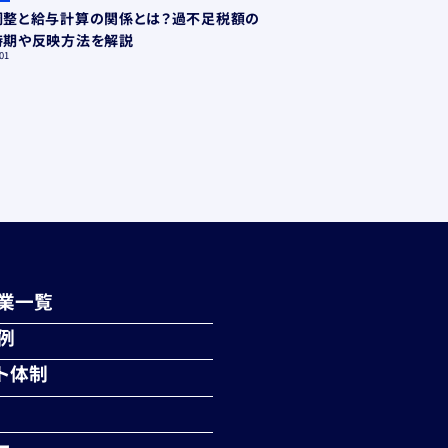
調整と給与計算の関係とは？過不足税額の
なぜBPOとタレントマ
時期や反映方法を解説
に導入する企業が増え
01
2026.02.02
業一覧
例
ト体制
ー