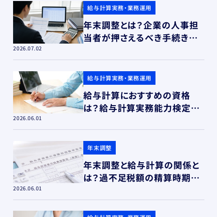
給与計算実務・業務運用
年末調整とは？企業の人事担
当者が押さえるべき手続きと
最新改正
2026.07.02
給与計算実務・業務運用
給与計算におすすめの資格
は？給与計算実務能力検定の
難易度やメリット
2026.06.01
年末調整
年末調整と給与計算の関係と
は？過不足税額の精算時期や
反映方法を解説
2026.06.01